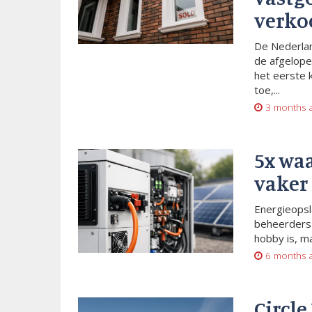
verko
De Nederlan
de afgelope
het eerste 
toe,...
3 months 
5x wa
vaker
Energieopsl
beheerders 
hobby is, m
6 months 
Circle