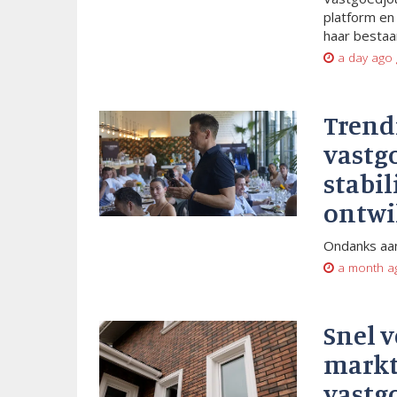
platform en
haar bestaan
a day ago
Trend
vastg
stabil
ontwi
Ondanks aan
a month a
Snel 
markt
vastg