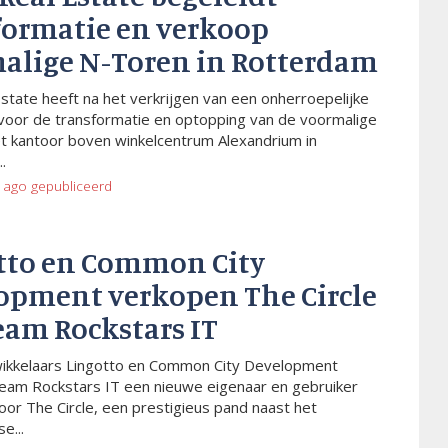
formatie en verkoop
alige N-Toren in Rotterdam
Estate heeft na het verkrijgen van een onherroepelijke
voor de transformatie en optopping van de voormalige
t kantoor boven winkelcentrum Alexandrium in
.
 ago
gepubliceerd
tto en Common City
opment verkopen The Circle
eam Rockstars IT
wikkelaars Lingotto en Common City Development
eam Rockstars IT een nieuwe eigenaar en gebruiker
or The Circle, een prestigieus pand naast het
e...