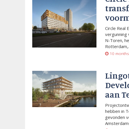
trans
voorm
Circle Real 
vergunning 
N-Toren, he
Rotterdam,..
10 months
Lingo
Devel
aan T
Projectont
hebben in T
gevonden vo
Amsterdams