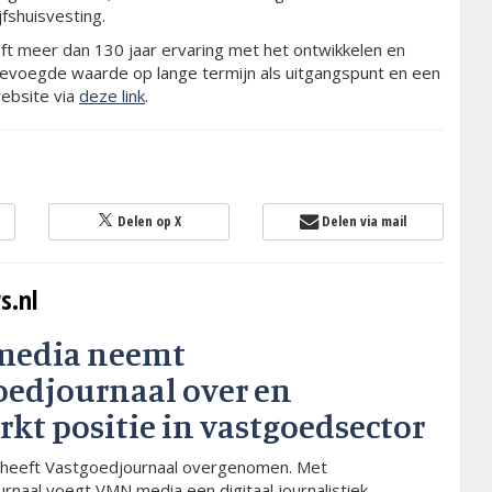
fshuisvesting.
 meer dan 130 jaar ervaring met het ontwikkelen en
evoegde waarde op lange termijn als uitgangspunt en een
website via
deze link
.
Delen op X
Delen via mail
s.nl
media neemt
oedjournaal over en
rkt positie in vastgoedsector
heeft Vastgoedjournaal overgenomen. Met
rnaal voegt VMN media een digitaal journalistiek