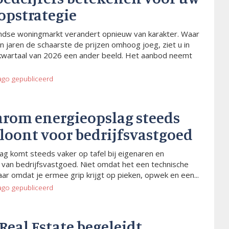
opstrategie
dse woningmarkt verandert opnieuw van karakter. Waar
n jaren de schaarste de prijzen omhoog joeg, ziet u in
kwartaal van 2026 een ander beeld. Het aanbod neemt
ago
gepubliceerd
arom energieopslag steeds
 loont voor bedrijfsvastgoed
ag komt steeds vaker op tafel bij eigenaren en
van bedrijfsvastgoed. Niet omdat het een technische
aar omdat je ermee grip krijgt op pieken, opwek en een...
ago
gepubliceerd
 Real Estate begeleidt