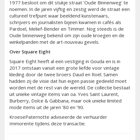
1977 besloot om dit stukje straat ‘Oude Binnenweg’ te
noemen. In de jaren vijftig en zestig werd de straat een
cultureel trefpunt waar beeldend kunstenaars,
schrijvers en journalisten bijeen kwamen in cafés als
Pardoel, Melief-Bender en Timmer. Nog steeds is de
Oude binnenweg bekend om zijn oude kroegen en de
winkelpanden met de art-nouveau gevels.
Over Square Eight
Square Eight heeft al een vestiging in Gouda en is in
2017 ontstaan vanuit een grote liefde voor vintage
kleding door de twee broers Daud en Roël. Samen
hadden zij de visie dat hun eigen passie gedeeld moet
worden met de rest van de wereld. De collectie bestaat
uit unieke vintage items van oa. Yves Saint Laurent,
Burberry, Dolce & Gabbana, maar ook unieke limited
mode items uit de jaren ’80 en ’90.
KroesePaternotte adviseerde de verhuurder
Immorente tijdens deze transactie.