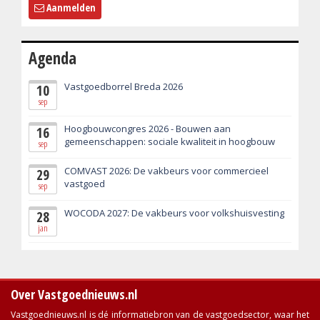
Aanmelden
Agenda
Vastgoedborrel Breda 2026
10
sep
Hoogbouwcongres 2026 - Bouwen aan
16
gemeenschappen: sociale kwaliteit in hoogbouw
sep
COMVAST 2026: De vakbeurs voor commercieel
29
vastgoed
sep
WOCODA 2027: De vakbeurs voor volkshuisvesting
28
jan
Over Vastgoednieuws.nl
Vastgoednieuws.nl is dé informatiebron van de vastgoedsector, waar het