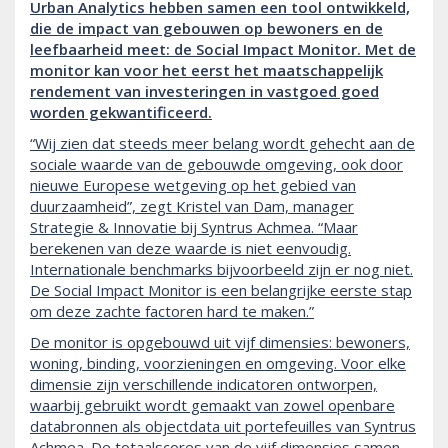
Urban Analytics hebben samen een tool ontwikkeld,
die de impact van gebouwen op bewoners en de
leefbaarheid meet: de Social Impact Monitor. Met de
monitor kan voor het eerst het maatschappelijk
rendement van investeringen in vastgoed goed
worden gekwantificeerd.
“Wij zien dat steeds meer belang wordt gehecht aan de
sociale waarde van de gebouwde omgeving, ook door
nieuwe Europese wetgeving op het gebied van
duurzaamheid”, zegt Kristel van Dam, manager
Strategie & Innovatie bij Syntrus Achmea. “Maar
berekenen van deze waarde is niet eenvoudig.
Internationale benchmarks bijvoorbeeld zijn er nog niet.
De Social Impact Monitor is een belangrijke eerste stap
om deze zachte factoren hard te maken.”
De monitor is opgebouwd uit vijf dimensies: bewoners,
woning, binding, voorzieningen en omgeving. Voor elke
dimensie zijn verschillende indicatoren ontworpen,
waarbij gebruikt wordt gemaakt van zowel openbare
databronnen als objectdata uit portefeuilles van Syntrus
Achmea. De totaalscores van de vijf dimensies samen