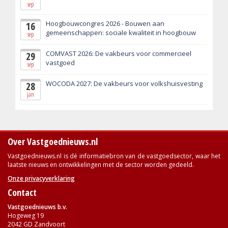
sep
Hoogbouwcongres 2026 - Bouwen aan
16
gemeenschappen: sociale kwaliteit in hoogbouw
sep
COMVAST 2026: De vakbeurs voor commercieel
29
vastgoed
sep
WOCODA 2027: De vakbeurs voor volkshuisvesting
28
jan
Over Vastgoednieuws.nl
Vastgoednieuws.nl is dé informatiebron van de vastgoedsector, waar het
laatste nieuws en ontwikkelingen met de sector worden gedeeld.
Onze privacyverklaring
Contact
Vastgoednieuws b.v.
Hogeweg 19
2042 GD Zandvoort