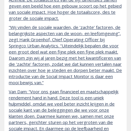
geven een beeld hoe een gebouw scoort op het gebied
van sociale impact. Hoe hoger de totaalscore, des te
groter de sociale impact.
“Wij vinden de sociale waarden, de ‘zachte’ factoren, de
belangrijkste aspecten van de woon- en leefomgeving”,
zegt Hank Groenhof, Chief Operating Officer bij
Springco Urban Analytics. “Uiteindelijk bepalen die voor
een groot deel wat een fijne plek een fijne plek maakt.
Daarom zijn wij al jaren bezig met het kwantificeren van
die ‘zachte’ factoren, zodat we dat kunnen vertalen naar
inzichten over hoe je steden en dorpen beter maakt. De
introductie van de Social Impact Monitor is daar een
mooi bewijs van.”
Van Dam: “Voor ons gaan financieel en maatschappelijk
rendement hand in hand. Deze tool is een uniek
hulpmiddel, omdat we veel beter inzicht krijgen in de
sociale kant van de beleggingen die we voor onze
klanten doen. Daarmee kunnen we, samen met onze
partners, gerichter sturen op het vergroten van die
sociale impact. En daarmee op de leefbaarheid en