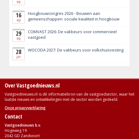
sep
Hoogbouwcongres 2026 - Bouwen aan
16
gemeenschappen: sociale kwaliteit in hoogbouw
sep
COMVAST 2026: De vakbeurs voor commercieel
29
vastgoed
sep
WOCODA 2027: De vakbeurs voor volkshuisvesting
28
jan
Over Vastgoednieuws.nl
Vastgoednieuws.nl is dé informatiebron van de vastgoedsector, waar het
laatste nieuws en ontwikkelingen met de sector worden gedeeld.
Onze privacyverklaring
Contact
Vastgoednieuws b.v.
Hogeweg 19
2042 GD Zandvoort