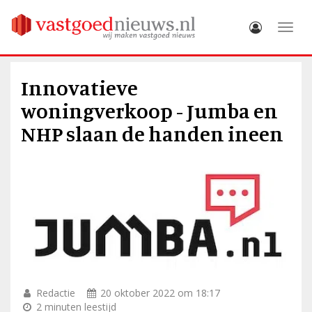
Toggle
Innovatieve
woningverkoop - Jumba en
NHP slaan de handen ineen
Redactie
20 oktober 2022 om 18:17
2 minuten leestijd