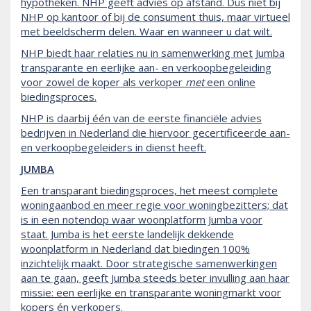
hypotheken. NHP geeft advies op afstand. Dus niet bij
NHP op kantoor of bij de consument thuis, maar virtueel
met beeldscherm delen. Waar en wanneer u dat wilt.
NHP biedt haar relaties nu in samenwerking met Jumba
transparante en eerlijke aan- en verkoopbegeleiding
voor zowel de koper als verkoper
met
een online
biedingsproces.
NHP is daarbij één van de eerste financiële advies
bedrijven in Nederland die hiervoor gecertificeerde aan-
en verkoopbegeleiders in dienst heeft.
JUMBA
Een transparant biedingsproces, het meest complete
woningaanbod en meer regie voor woningbezitters; dat
is in een notendop waar woonplatform Jumba voor
staat. Jumba is het eerste landelijk dekkende
woonplatform in Nederland dat biedingen 100%
inzichtelijk maakt. Door strategische samenwerkingen
aan te gaan, geeft Jumba steeds beter invulling aan haar
missie: een eerlijke en transparante woningmarkt voor
kopers én verkopers.