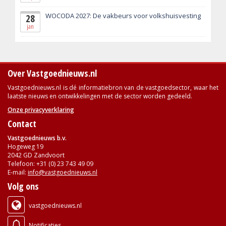
WOCODA 2027: De vakbeurs voor volkshuisvesting
28
jan
Over Vastgoednieuws.nl
Vastgoednieuws.nl is dé informatiebron van de vastgoedsector, waar het
laatste nieuws en ontwikkelingen met de sector worden gedeeld.
Onze privacyverklaring
Contact
Vastgoednieuws b.v.
Hogeweg 19
2042 GD Zandvoort
Telefoon: +31 (0) 23 743 49 09
E-mail:
info@vastgoednieuws.nl
Volg ons
vastgoednieuws.nl
Notificaties