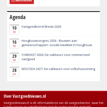
Aanmelden
Agenda
Vastgoedborrel Breda 2026
10
sep
Hoogbouwcongres 2026 - Bouwen aan
16
gemeenschappen: sociale kwaliteit in hoogbouw
sep
COMVAST 2026: De vakbeurs voor commercieel
29
vastgoed
sep
WOCODA 2027: De vakbeurs voor volkshuisvesting
28
jan
Over Vastgoednieuws.nl
Vastgoednieuws.nl is dé informatiebron van de vastgoedsector, waar het
laatste nieuws en ontwikkelingen met de sector worden gedeeld.