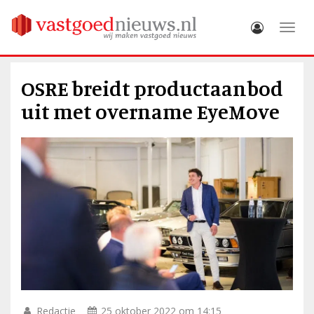
Toggle
OSRE breidt productaanbod
uit met overname EyeMove
Redactie
25 oktober 2022 om 14:15