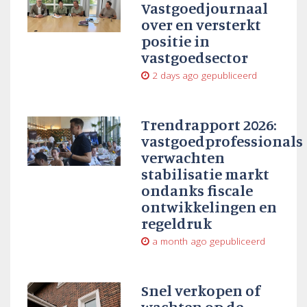
Vastgoedjournaal
over en versterkt
positie in
vastgoedsector
2 days ago
gepubliceerd
Trendrapport 2026:
vastgoedprofessionals
verwachten
stabilisatie markt
ondanks fiscale
ontwikkelingen en
regeldruk
a month ago
gepubliceerd
Snel verkopen of
wachten op de