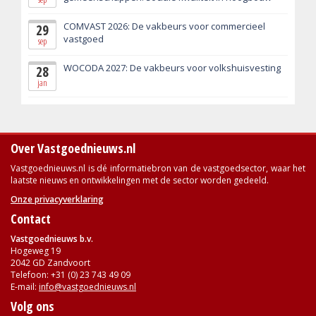
COMVAST 2026: De vakbeurs voor commercieel
29
vastgoed
sep
WOCODA 2027: De vakbeurs voor volkshuisvesting
28
jan
Over Vastgoednieuws.nl
Vastgoednieuws.nl is dé informatiebron van de vastgoedsector, waar het
laatste nieuws en ontwikkelingen met de sector worden gedeeld.
Onze privacyverklaring
Contact
Vastgoednieuws b.v.
Hogeweg 19
2042 GD Zandvoort
Telefoon: +31 (0) 23 743 49 09
E-mail:
info@vastgoednieuws.nl
Volg ons