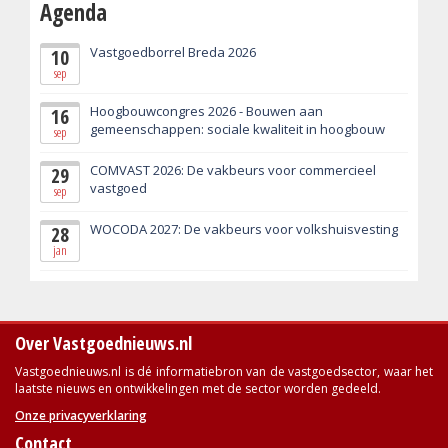
Agenda
Vastgoedborrel Breda 2026
10
sep
Hoogbouwcongres 2026 - Bouwen aan
16
gemeenschappen: sociale kwaliteit in hoogbouw
sep
COMVAST 2026: De vakbeurs voor commercieel
29
vastgoed
sep
WOCODA 2027: De vakbeurs voor volkshuisvesting
28
jan
Over Vastgoednieuws.nl
Vastgoednieuws.nl is dé informatiebron van de vastgoedsector, waar het
laatste nieuws en ontwikkelingen met de sector worden gedeeld.
Onze privacyverklaring
Contact