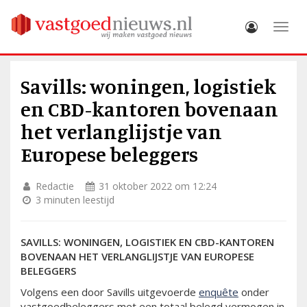
Toggle
Savills: woningen, logistiek
en CBD-kantoren bovenaan
het verlanglijstje van
Europese beleggers
Redactie
31 oktober 2022 om 12:24
3 minuten leestijd
SAVILLS: WONINGEN, LOGISTIEK EN CBD-KANTOREN
BOVENAAN HET VERLANGLIJSTJE VAN EUROPESE
BELEGGERS
Volgens een door Savills uitgevoerde
enquête
onder
vastgoedbeleggers met een totaal belegd vermogen in