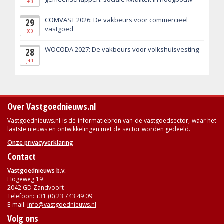
sep
COMVAST 2026: De vakbeurs voor commercieel
29
vastgoed
sep
WOCODA 2027: De vakbeurs voor volkshuisvesting
28
jan
Over Vastgoednieuws.nl
Vastgoednieuws.nl is dé informatiebron van de vastgoedsector, waar het
laatste nieuws en ontwikkelingen met de sector worden gedeeld.
Onze privacyverklaring
Contact
Vastgoednieuws b.v.
Hogeweg 19
2042 GD Zandvoort
Telefoon: +31 (0) 23 743 49 09
E-mail:
info@vastgoednieuws.nl
Volg ons