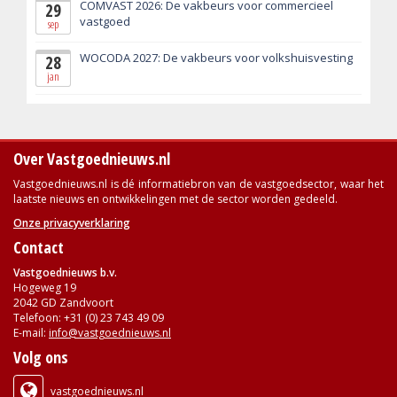
COMVAST 2026: De vakbeurs voor commercieel
29
vastgoed
sep
WOCODA 2027: De vakbeurs voor volkshuisvesting
28
jan
Over Vastgoednieuws.nl
Vastgoednieuws.nl is dé informatiebron van de vastgoedsector, waar het
laatste nieuws en ontwikkelingen met de sector worden gedeeld.
Onze privacyverklaring
Contact
Vastgoednieuws b.v.
Hogeweg 19
2042 GD Zandvoort
Telefoon: +31 (0) 23 743 49 09
E-mail:
info@vastgoednieuws.nl
Volg ons
vastgoednieuws.nl