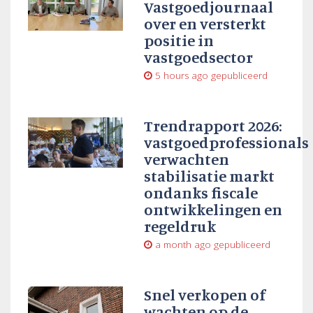
Vastgoedjournaal
over en versterkt
positie in
vastgoedsector
5 hours ago
gepubliceerd
Trendrapport 2026:
vastgoedprofessionals
verwachten
stabilisatie markt
ondanks fiscale
ontwikkelingen en
regeldruk
a month ago
gepubliceerd
Snel verkopen of
wachten op de