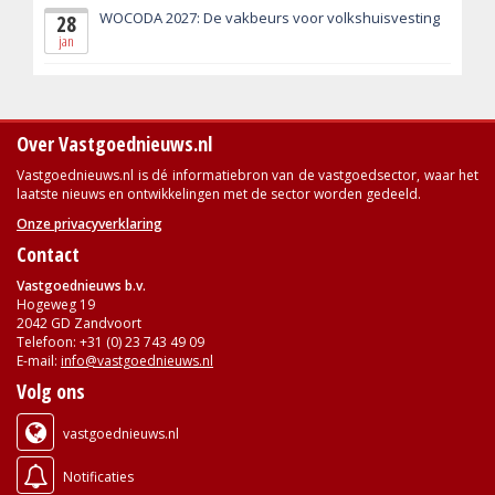
WOCODA 2027: De vakbeurs voor volkshuisvesting
28
jan
Over Vastgoednieuws.nl
Vastgoednieuws.nl is dé informatiebron van de vastgoedsector, waar het
laatste nieuws en ontwikkelingen met de sector worden gedeeld.
Onze privacyverklaring
Contact
Vastgoednieuws b.v.
Hogeweg 19
2042 GD Zandvoort
Telefoon: +31 (0) 23 743 49 09
E-mail:
info@vastgoednieuws.nl
Volg ons
vastgoednieuws.nl
Notificaties