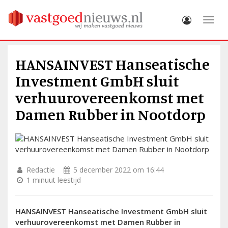
Toggle
HANSAINVEST Hanseatische
Investment GmbH sluit
verhuurovereenkomst met
Damen Rubber in Nootdorp
Redactie
5 december 2022 om 16:44
1 minuut leestijd
HANSAINVEST Hanseatische Investment GmbH sluit
verhuurovereenkomst met Damen Rubber in