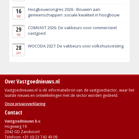
Hoogbouwcongres 2026 - Bouwen aan
16
gemeenschappen: sociale kwaliteit in hoogbouw
sep
COMVAST 2026: De vakbeurs voor commercieel
29
vastgoed
sep
WOCODA 2027: De vakbeurs voor volkshuisvesting
28
jan
Over Vastgoednieuws.nl
Vastgoednieuws.nl is dé informatiebron van de vastgoedsector, waar het
laatste nieuws en ontwikkelingen met de sector worden gedeeld.
Onze privacyverklaring
Contact
Vastgoednieuws b.v.
Hogeweg 19
2042 GD Zandvoort
Telefoon: +31 (0) 23 743 49 09