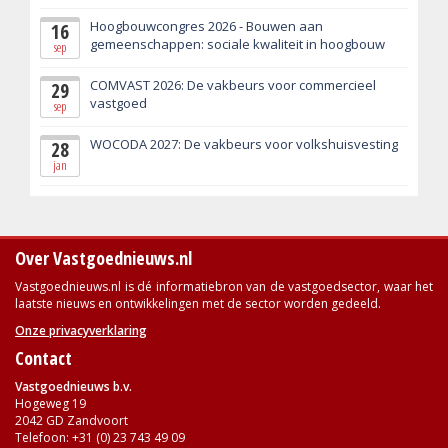
Hoogbouwcongres 2026 - Bouwen aan
16
gemeenschappen: sociale kwaliteit in hoogbouw
sep
COMVAST 2026: De vakbeurs voor commercieel
29
vastgoed
sep
WOCODA 2027: De vakbeurs voor volkshuisvesting
28
jan
Over Vastgoednieuws.nl
Vastgoednieuws.nl is dé informatiebron van de vastgoedsector, waar het
laatste nieuws en ontwikkelingen met de sector worden gedeeld.
Onze privacyverklaring
Contact
Vastgoednieuws b.v.
Hogeweg 19
2042 GD Zandvoort
Telefoon: +31 (0) 23 743 49 09