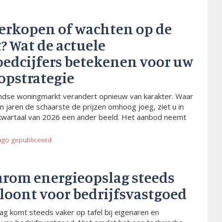
verkopen of wachten op de
? Wat de actuele
oedcijfers betekenen voor uw
opstrategie
dse woningmarkt verandert opnieuw van karakter. Waar
n jaren de schaarste de prijzen omhoog joeg, ziet u in
kwartaal van 2026 een ander beeld. Het aanbod neemt
ago
gepubliceerd
arom energieopslag steeds
 loont voor bedrijfsvastgoed
ag komt steeds vaker op tafel bij eigenaren en