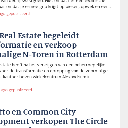
van bedrijfsvastgoed. Niet omdat het een technische
aar omdat je ermee grip krijgt op pieken, opwek en een...
ago
gepubliceerd
 Real Estate begeleidt
formatie en verkoop
alige N-Toren in Rotterdam
Estate heeft na het verkrijgen van een onherroepelijke
voor de transformatie en optopping van de voormalige
t kantoor boven winkelcentrum Alexandrium in
.
 ago
gepubliceerd
tto en Common City
opment verkopen The Circle