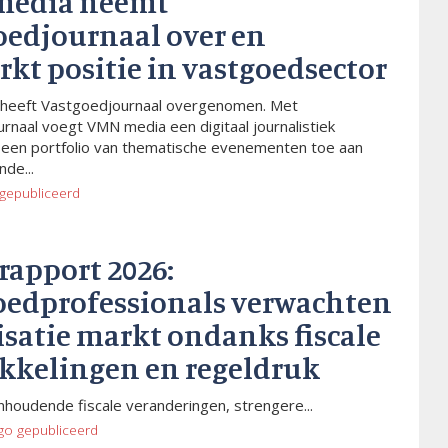
media neemt
oedjournaal over en
rkt positie in vastgoedsector
heeft Vastgoedjournaal overgenomen. Met
rnaal voegt VMN media een digitaal journalistiek
 een portfolio van thematische evenementen toe aan
de...
gepubliceerd
rapport 2026:
oedprofessionals verwachten
isatie markt ondanks fiscale
kkelingen en regeldruk
houdende fiscale veranderingen, strengere...
go
gepubliceerd