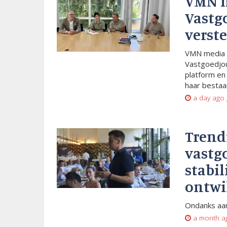
VMN 
Vastg
verste
VMN media 
Vastgoedjou
platform en
haar bestaan
a day ago
Trend
vastg
stabil
ontwi
Ondanks aan
a month a