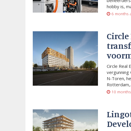
beheerders 
hobby is, m
6 months 
Circle
trans
voorm
Circle Real 
vergunning 
N-Toren, he
Rotterdam,..
10 months
Lingo
Devel