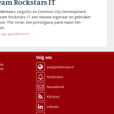
eam Rockstars IT
wikkelaars Lingotto en Common City Development
eam Rockstars IT een nieuwe eigenaar en gebruiker
or The Circle, een prestigieus pand naast het
e...
 ago
gepubliceerd
Volg ons
de
vastgoednieuws.nl
met
Notificaties
Nieuwsbrief
RSS-feed
Linkedin