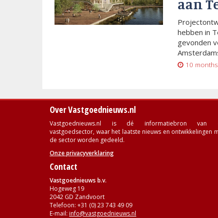
aan T
Projectont
hebben in T
gevonden vo
Amsterdams
10 months
Over Vastgoednieuws.nl
Vastgoednieuws.nl is dé informatiebron van 
vastgoedsector, waar het laatste nieuws en ontwikkelingen 
de sector worden gedeeld.
Onze privacyverklaring
Contact
Vastgoednieuws b.v.
Hogeweg 19
2042 GD Zandvoort
Telefoon: +31 (0) 23 743 49 09
E-mail:
info@vastgoednieuws.nl