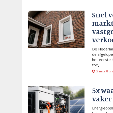
Snel 
markt
vastg
verko
De Nederlan
de afgelope
het eerste 
toe,...
3 months 
5x wa
vaker
Energieopsl