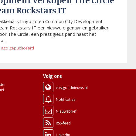
opment verkopen The Circle
eam Rockstars IT
wikkelaars Lingotto en Common City Development
eam Rockstars IT een nieuwe eigenaar en gebruiker
or The Circle, een prestigieus pand naast het
e...
 ago
gepubliceerd
Volg ons
de
vastgoednieuws.nl
met
Notificaties
Nieuwsbrief
RSS-feed
Linkedin