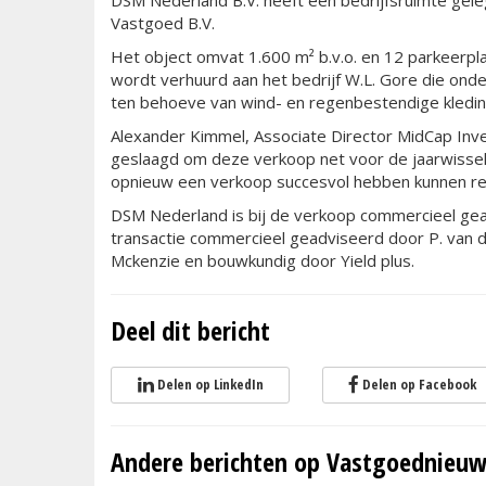
DSM Nederland B.V. heeft een bedrijfsruimte gele
Vastgoed B.V.
Het object omvat 1.600 m² b.v.o. en 12 parkeerpl
wordt verhuurd aan het bedrijf W.L. Gore die ond
ten behoeve van wind- en regenbestendige kledin
Alexander Kimmel, Associate Director MidCap Invest
geslaagd om deze verkoop net voor de jaarwissel
opnieuw een verkoop succesvol hebben kunnen re
DSM Nederland is bij de verkoop commercieel gead
transactie commercieel geadviseerd door P. van de
Mckenzie en bouwkundig door Yield plus.
Deel dit bericht
Delen op LinkedIn
Delen op Facebook
Andere berichten op Vastgoednieuw