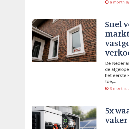
a month a
Snel 
markt
vastg
verko
De Nederlan
de afgelope
het eerste 
toe,...
3 months 
5x wa
vaker