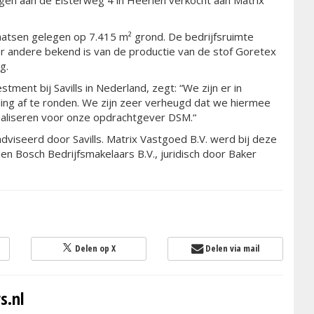
gen aan de Eisterweg 4 in Heerlen verkocht aan Matrix
aatsen gelegen op 7.415 m² grond. De bedrijfsruimte
er andere bekend is van de productie van de stof Goretex
g.
ment bij Savills in Nederland, zegt: “We zijn er in
ing af te ronden. We zijn zeer verheugd dat we hiermee
aliseren voor onze opdrachtgever DSM.“
viseerd door Savills. Matrix Vastgoed B.V. werd bij deze
n Bosch Bedrijfsmakelaars B.V., juridisch door Baker
Delen op X
Delen via mail
s.nl