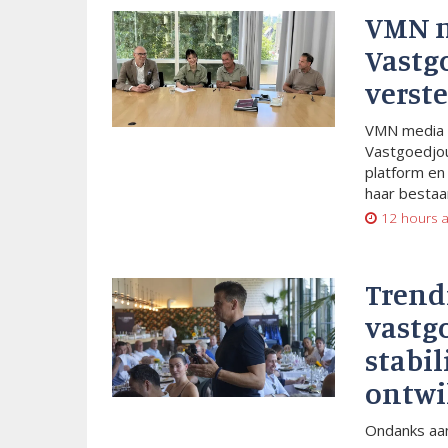
VMN 
Vastg
verste
VMN media 
Vastgoedjou
platform en
haar bestaan
12 hours 
Trend
vastg
stabil
ontwi
Ondanks aan