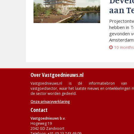
Devel
aan T
Projectont
hebben in T
gevonden vo
Amsterdams
10 months
Over Vastgoednieuws.nl
Vastgoednieuws.nl is dé informatiebron van 
vastgoedsector, waar het laatste nieuws en ontwikkelingen 
de sector worden gedeeld.
Onze privacyverklaring
Contact
Vastgoednieuws b.v.
Hogeweg 19
2042 GD Zandvoort
Telefoon: +31 (0) 23 743 49 09