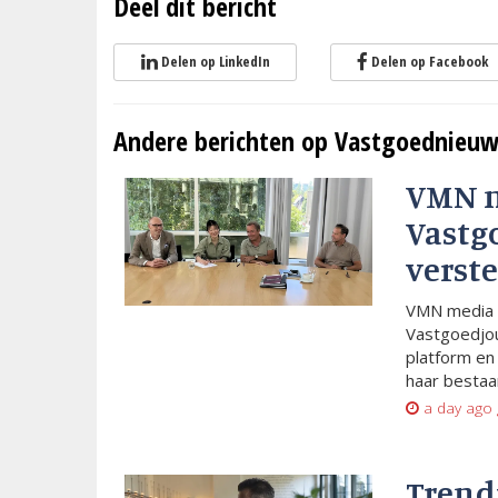
Deel dit bericht
Delen op LinkedIn
Delen op Facebook
Andere berichten op Vastgoednieuw
VMN 
Vastg
verste
VMN media 
Vastgoedjou
platform en
haar bestaan
a day ago
Trend