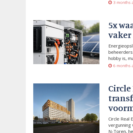
3 months 
5x wa
vaker
Energieopsl
beheerders 
hobby is, m
6 months 
Circle
trans
voorm
Circle Real 
vergunning 
N-Toren, he