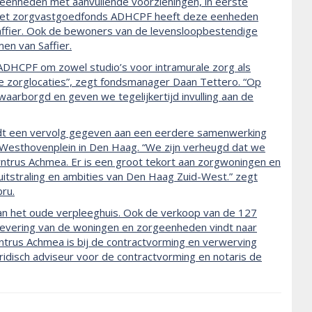
eenheden met aanvullende voorzieningen, in eerste
 Het zorgvastgoedfonds ADHCPF heeft deze eenheden
 Saffier. Ook de bewoners van de levensloopbestendige
n van Saffier.
et ADHCPF om zowel studio’s voor intramurale zorg als
 zorglocaties”, zegt fondsmanager Daan Tettero. “Op
aarborgd en geven we tegelijkertijd invulling aan de
ordt een vervolg gegeven aan een eerdere samenwerking
 Westhovenplein in Den Haag. “We zijn verheugd dat we
ntrus Achmea. Er is een groot tekort aan zorgwoningen en
uitstraling en ambities van Den Haag Zuid-West.” zegt
ru.
an het oude verpleeghuis. Ook de verkoop van de 127
plevering van de woningen en zorgeenheden vindt naar
yntrus Achmea is bij de contractvorming en verwerving
ridisch adviseur voor de contractvorming en notaris de