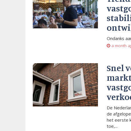
vastg
stabil
ontwi
Ondanks aan
a month a
Snel 
markt
vastg
verko
De Nederlan
de afgelope
het eerste 
toe,...