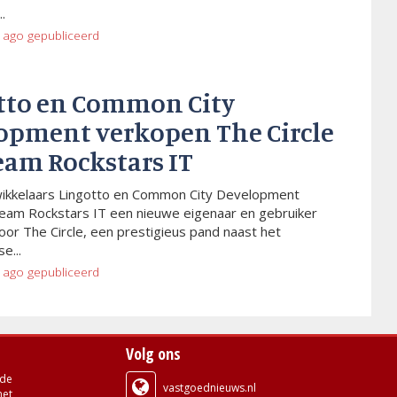
.
 ago
gepubliceerd
tto en Common City
opment verkopen The Circle
eam Rockstars IT
wikkelaars Lingotto en Common City Development
eam Rockstars IT een nieuwe eigenaar en gebruiker
or The Circle, een prestigieus pand naast het
e...
 ago
gepubliceerd
Volg ons
de
vastgoednieuws.nl
met