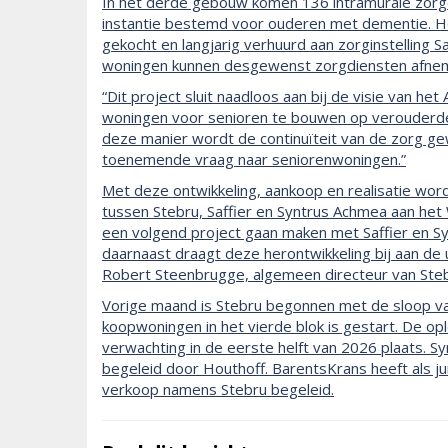
In het derde gebouw komen 136 intramurale zorg
instantie bestemd voor ouderen met dementie.
gekocht en langjarig verhuurd aan zorginstelling
woningen kunnen desgewenst zorgdiensten afneme
“Dit project sluit naadloos aan bij de visie van h
woningen voor senioren te bouwen op verouderde
deze manier wordt de continuïteit van de zorg gew
toenemende vraag naar seniorenwoningen.”
Met deze ontwikkeling, aankoop en realisatie w
tussen Stebru, Saffier en Syntrus Achmea aan het
een volgend project gaan maken met Saffier en Sy
daarnaast draagt deze herontwikkeling bij aan de 
Robert Steenbrugge, algemeen directeur van Steb
Vorige maand is Stebru begonnen met de sloop v
koopwoningen in het vierde blok is gestart. De o
verwachting in de eerste helft van 2026 plaats. S
begeleid door Houthoff. BarentsKrans heeft als ju
verkoop namens Stebru begeleid.