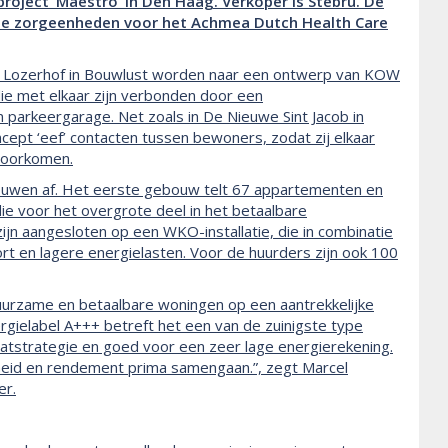
roject ‘Maestro’ in Den Haag. Verkoper is Stebru. De
de zorgeenheden voor het Achmea Dutch Health Care
De Lozerhof in Bouwlust worden naar een ontwerp van KOW
ie met elkaar zijn verbonden door een
 parkeergarage. Net zoals in De Nieuwe Sint Jacob in
ept ‘eef’ contacten tussen bewoners, zodat zij elkaar
voorkomen.
uwen af. Het eerste gebouw telt 67 appartementen en
e voor het overgrote deel in het betaalbare
n aangesloten op een WKO-installatie, die in combinatie
 en lagere energielasten. Voor de huurders zijn ook 100
urzame en betaalbare woningen op een aantrekkelijke
ergielabel A+++ betreft het een van de zuinigste type
atstrategie en goed voor een zeer lage energierekening.
id en rendement prima samengaan.”, zegt Marcel
er.