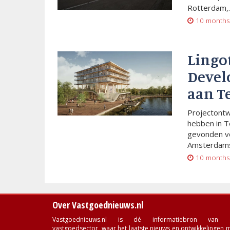
Rotterdam,..
10 months
Lingo
Devel
aan T
Projectont
hebben in T
gevonden vo
Amsterdams
10 months
Over Vastgoednieuws.nl
Vastgoednieuws.nl is dé informatiebron van 
vastgoedsector, waar het laatste nieuws en ontwikkelingen 