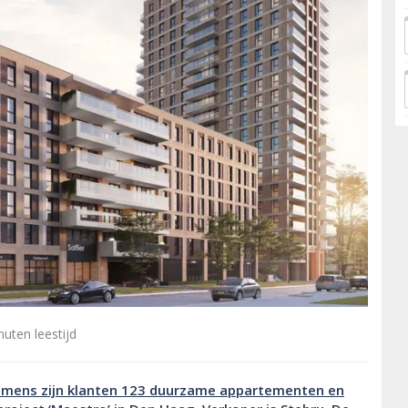
uten leestijd
namens zijn klanten 123 duurzame appartementen en