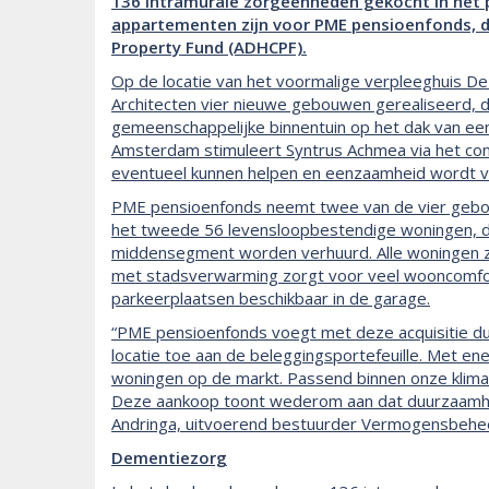
136 intramurale zorgeenheden gekocht in het p
appartementen zijn voor PME pensioenfonds, 
Property Fund (ADHCPF).
Op de locatie van het voormalige verpleeghuis 
Architecten vier nieuwe gebouwen gerealiseerd, d
gemeenschappelijke binnentuin op het dak van een
Amsterdam stimuleert Syntrus Achmea via het conc
eventueel kunnen helpen en eenzaamheid wordt 
PME pensioenfonds neemt twee van de vier gebo
het tweede 56 levensloopbestendige woningen, di
middensegment worden verhuurd. Alle woningen zij
met stadsverwarming zorgt voor veel wooncomfort
parkeerplaatsen beschikbaar in de garage.
“PME pensioenfonds voegt met deze acquisitie du
locatie toe aan de beleggingsportefeuille. Met en
woningen op de markt. Passend binnen onze klima
Deze aankoop toont wederom aan dat duurzaamhe
Andringa, uitvoerend bestuurder Vermogensbehe
Dementiezorg