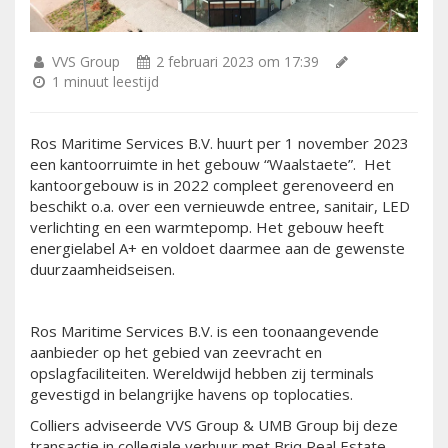
VVS Group
2 februari 2023 om 17:39
1 minuut leestijd
Ros Maritime Services B.V. huurt per 1 november 2023
een kantoorruimte in het gebouw “Waalstaete”. Het
kantoorgebouw is in 2022 compleet gerenoveerd en
beschikt o.a. over een vernieuwde entree, sanitair, LED
verlichting en een warmtepomp. Het gebouw heeft
energielabel A+ en voldoet daarmee aan de gewenste
duurzaamheidseisen.
Ros Maritime Services B.V. is een toonaangevende
aanbieder op het gebied van zeevracht en
opslagfaciliteiten. Wereldwijd hebben zij terminals
gevestigd in belangrijke havens op toplocaties.
Colliers adviseerde VVS Group & UMB Group bij deze
transactie in collegiale verhuur met Briq Real Estate.