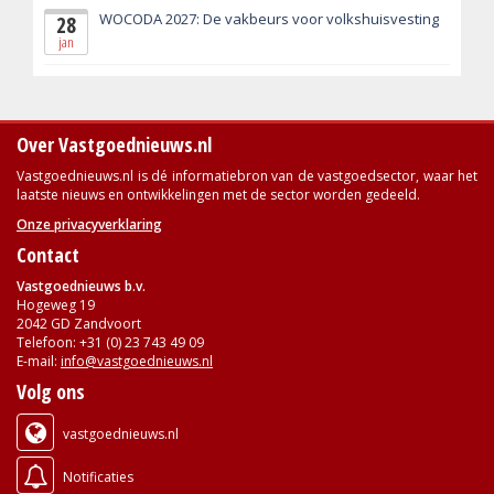
WOCODA 2027: De vakbeurs voor volkshuisvesting
28
jan
Over Vastgoednieuws.nl
Vastgoednieuws.nl is dé informatiebron van de vastgoedsector, waar het
laatste nieuws en ontwikkelingen met de sector worden gedeeld.
Onze privacyverklaring
Contact
Vastgoednieuws b.v.
Hogeweg 19
2042 GD Zandvoort
Telefoon: +31 (0) 23 743 49 09
E-mail:
info@vastgoednieuws.nl
Volg ons
vastgoednieuws.nl
Notificaties