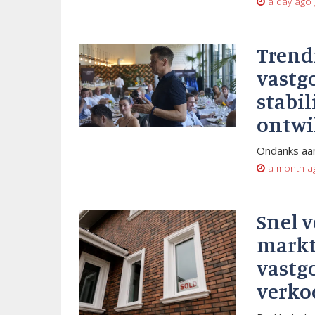
a day ago
Trend
vastg
stabil
ontwi
Ondanks aan
a month a
Snel 
markt
vastg
verko