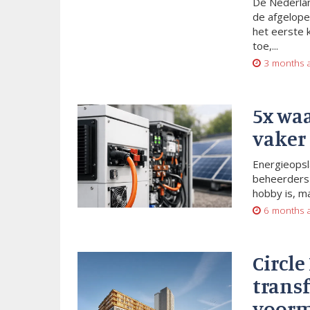
De Nederlan
de afgelope
het eerste 
toe,...
3 months 
5x wa
vaker
Energieopsl
beheerders 
hobby is, m
6 months 
Circle
trans
voorm