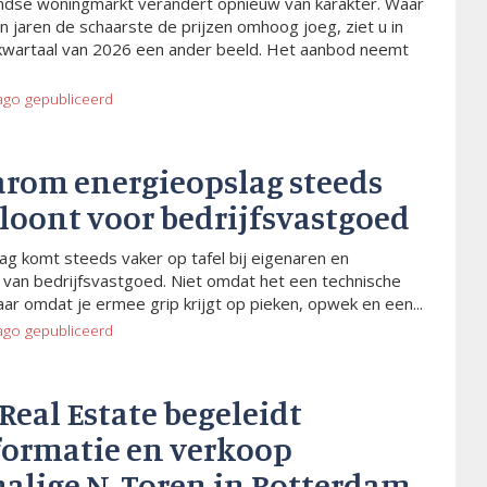
dse woningmarkt verandert opnieuw van karakter. Waar
n jaren de schaarste de prijzen omhoog joeg, ziet u in
kwartaal van 2026 een ander beeld. Het aanbod neemt
ago
gepubliceerd
arom energieopslag steeds
 loont voor bedrijfsvastgoed
ag komt steeds vaker op tafel bij eigenaren en
van bedrijfsvastgoed. Niet omdat het een technische
aar omdat je ermee grip krijgt op pieken, opwek en een...
ago
gepubliceerd
 Real Estate begeleidt
formatie en verkoop
alige N-Toren in Rotterdam