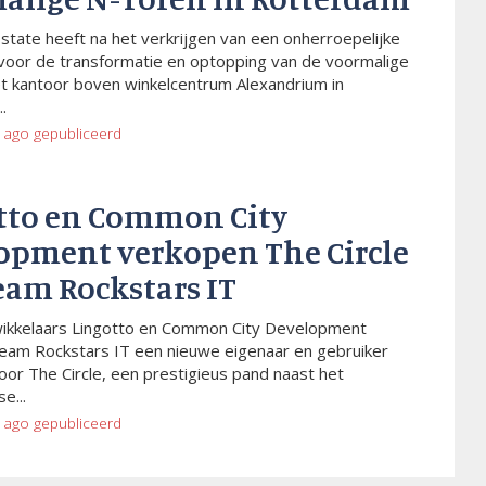
Estate heeft na het verkrijgen van een onherroepelijke
voor de transformatie en optopping van de voormalige
t kantoor boven winkelcentrum Alexandrium in
.
 ago
gepubliceerd
tto en Common City
opment verkopen The Circle
eam Rockstars IT
wikkelaars Lingotto en Common City Development
eam Rockstars IT een nieuwe eigenaar en gebruiker
or The Circle, een prestigieus pand naast het
e...
 ago
gepubliceerd