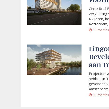
Circle Real 
vergunning 
N-Toren, he
Rotterdam,..
10 months
Lingo
Devel
aan T
Projectont
hebben in T
gevonden vo
Amsterdams
10 months