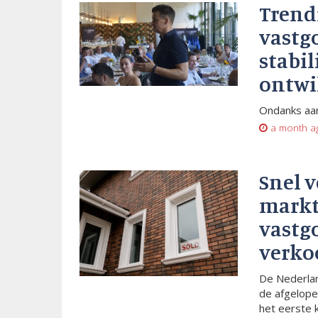
Trend
vastg
stabil
ontwi
Ondanks aan
a month a
Snel 
markt
vastg
verko
De Nederlan
de afgelope
het eerste 