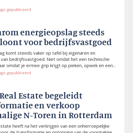
ago
gepubliceerd
arom energieopslag steeds
 loont voor bedrijfsvastgoed
ag komt steeds vaker op tafel bij eigenaren en
van bedrijfsvastgoed. Niet omdat het een technische
aar omdat je ermee grip krijgt op pieken, opwek en een...
ago
gepubliceerd
 Real Estate begeleidt
formatie en verkoop
alige N-Toren in Rotterdam
Estate heeft na het verkrijgen van een onherroepelijke
voor de transformatie en optopping van de voormalige