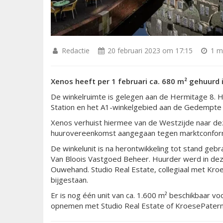
Redactie
20 februari 2023 om 17:15
1 mi
Xenos heeft per 1 februari ca. 680 m² gehuur
De winkelruimte is gelegen aan de Hermitage 8. 
Station en het A1-winkelgebied aan de Gedempte 
Xenos verhuist hiermee van de Westzijde naar dez
huurovereenkomst aangegaan tegen marktconfo
De winkelunit is na herontwikkeling tot stand geb
Van Bloois Vastgoed Beheer. Huurder werd in de
Ouwehand. Studio Real Estate, collegiaal met K
bijgestaan.
Er is nog één unit van ca. 1.600 m² beschikbaar v
opnemen met Studio Real Estate of KroesePatern