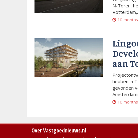
N-Toren, he
Rotterdam,..
10 months
Lingo
Devel
aan T
Projectont
hebben in T
gevonden vo
Amsterdams
10 months
Over Vastgoednieuws.nl