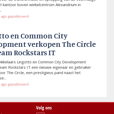
t kantoor boven winkelcentrum Alexandrium in
.
 ago
gepubliceerd
tto en Common City
opment verkopen The Circle
eam Rockstars IT
wikkelaars Lingotto en Common City Development
eam Rockstars IT een nieuwe eigenaar en gebruiker
or The Circle, een prestigieus pand naast het
e...
 ago
gepubliceerd
Volg ons