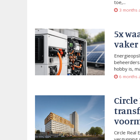
toe,...
3 months 
5x wa
vaker
Energieopsl
beheerders 
hobby is, m
6 months 
Circle
trans
voorm
Circle Real 
vergunning 