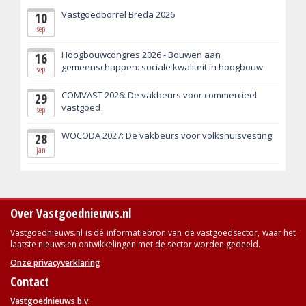
Vastgoedborrel Breda 2026
10
sep
Hoogbouwcongres 2026 - Bouwen aan
16
gemeenschappen: sociale kwaliteit in hoogbouw
sep
COMVAST 2026: De vakbeurs voor commercieel
29
vastgoed
sep
WOCODA 2027: De vakbeurs voor volkshuisvesting
28
jan
Over Vastgoednieuws.nl
Vastgoednieuws.nl is dé informatiebron van de vastgoedsector, waar het
laatste nieuws en ontwikkelingen met de sector worden gedeeld.
Onze privacyverklaring
Contact
Vastgoednieuws b.v.