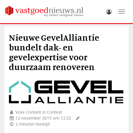
Toggle
Nieuwe GevelAlliantie
bundelt dak- en
gevelexpertise voor
duurzaam renoveren
Voxx Content in Context
12 november 2019 om 12:32
2 minuten leestijd