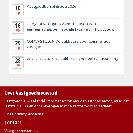
Vastgoedborrel Breda 2026
10
sep
Hoogbouwcongres 2026 - Bouwen aan
16
gemeenschappen: sociale kwaliteit in hoogbouw
sep
COMVAST 2026: De vakbeurs voor commercieel
29
vastgoed
sep
WOCODA 2027: De vakbeurs voor volkshuisvesting
28
jan
Over Vastgoednieuws.nl
Vastgoednieuws.nl is dé informatiebron van de vastgoedsector, waar het
laatste nieuws en ontwikkelingen met de sector worden gedeeld.
Onze privacyverklaring
Contact
Vastgoednieuws b.v.