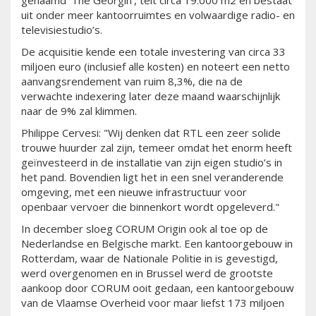
genaamd ‘The Georgin’, telt circa 19.000 m2 en bestaat
uit onder meer kantoorruimtes en volwaardige radio- en
televisiestudio’s.
De acquisitie kende een totale investering van circa 33
miljoen euro (inclusief alle kosten) en noteert een netto
aanvangsrendement van ruim 8,3%, die na de
verwachte indexering later deze maand waarschijnlijk
naar de 9% zal klimmen.
Philippe Cervesi: "Wij denken dat RTL een zeer solide
trouwe huurder zal zijn, temeer omdat het enorm heeft
geïnvesteerd in de installatie van zijn eigen studio’s in
het pand. Bovendien ligt het in een snel veranderende
omgeving, met een nieuwe infrastructuur voor
openbaar vervoer die binnenkort wordt opgeleverd."
In december sloeg CORUM Origin ook al toe op de
Nederlandse en Belgische markt. Een kantoorgebouw in
Rotterdam, waar de Nationale Politie in is gevestigd,
werd overgenomen en in Brussel werd de grootste
aankoop door CORUM ooit gedaan, een kantoorgebouw
van de Vlaamse Overheid voor maar liefst 173 miljoen