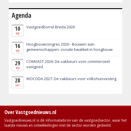
Agenda
Vastgoedborrel Breda 2026
10
sep
Hoogbouwcongres 2026 - Bouwen aan
16
gemeenschappen: sociale kwaliteit in hoogbouw
sep
COMVAST 2026: De vakbeurs voor commercieel
29
vastgoed
sep
WOCODA 2027: De vakbeurs voor volkshuisvesting
28
jan
Over Vastgoednieuws.nl
Vastgoednieuws.nl is dé informatiebron van de vastgoedsector, waar het
laatste nieuws en ontwikkelingen met de sector worden gedeeld.