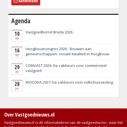
Aanmelden
Agenda
Vastgoedborrel Breda 2026
10
sep
Hoogbouwcongres 2026 - Bouwen aan
16
gemeenschappen: sociale kwaliteit in hoogbouw
sep
COMVAST 2026: De vakbeurs voor commercieel
29
vastgoed
sep
WOCODA 2027: De vakbeurs voor volkshuisvesting
28
jan
Over Vastgoednieuws.nl
Vastgoednieuws.nl is dé informatiebron van de vastgoedsector, waar het