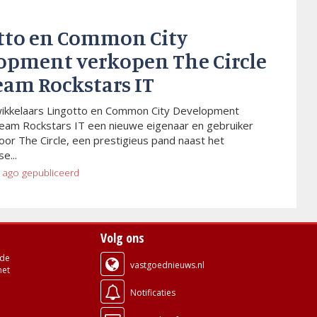
tto en Common City
opment verkopen The Circle
eam Rockstars IT
wikkelaars Lingotto en Common City Development
eam Rockstars IT een nieuwe eigenaar en gebruiker
or The Circle, een prestigieus pand naast het
e...
 ago
gepubliceerd
Volg ons
de
vastgoednieuws.nl
met
Notificaties