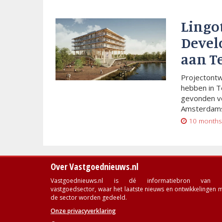
Lingo
Devel
aan T
Projectont
hebben in T
gevonden vo
Amsterdams
10 months
Over Vastgoednieuws.nl
Vastgoednieuws.nl is dé informatiebron van 
vastgoedsector, waar het laatste nieuws en ontwikkelingen 
de sector worden gedeeld.
Onze privacyverklaring