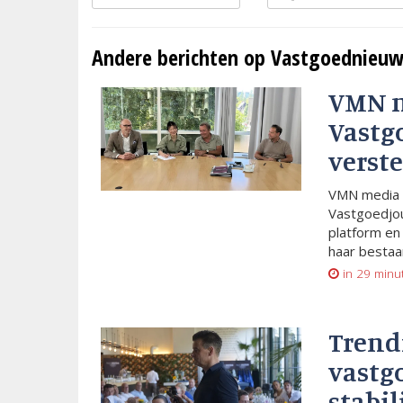
Andere berichten op Vastgoednieuw
VMN 
Vastg
verste
VMN media 
Vastgoedjou
platform en
haar bestaan
in 29 minu
Trend
vastg
stabil