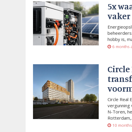
5x wa
vaker
Energieopsl
beheerders 
hobby is, m
6 months 
Circle
trans
voorm
Circle Real 
vergunning 
N-Toren, he
Rotterdam,..
10 months