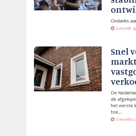
ontwi
Ondanks aan
a month a
Snel 
markt
vastg
verko
De Nederlan
de afgelope
het eerste 
toe,...
3 months 