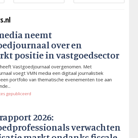
s.nl
media neemt
oedjournaal over en
rkt positie in vastgoedsector
heeft Vastgoedjournaal overgenomen. Met
rnaal voegt VMN media een digitaal journalistiek
 een portfolio van thematische evenementen toe aan
de...
tes
gepubliceerd
rapport 2026:
oedprofessionals verwachten
isatie markt ondanks fiscale