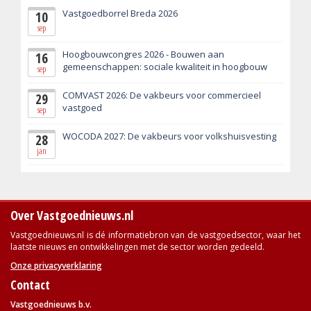
Vastgoedborrel Breda 2026
10
sep
Hoogbouwcongres 2026 - Bouwen aan
16
gemeenschappen: sociale kwaliteit in hoogbouw
sep
COMVAST 2026: De vakbeurs voor commercieel
29
vastgoed
sep
WOCODA 2027: De vakbeurs voor volkshuisvesting
28
jan
Over Vastgoednieuws.nl
Vastgoednieuws.nl is dé informatiebron van de vastgoedsector, waar het
laatste nieuws en ontwikkelingen met de sector worden gedeeld.
Onze privacyverklaring
Contact
Vastgoednieuws b.v.