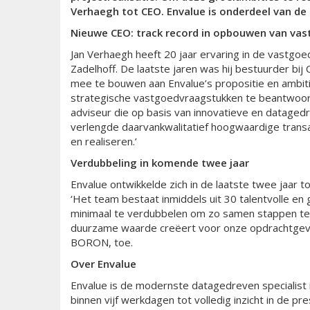
Verhaegh tot CEO. Envalue is onderdeel van d
Nieuwe CEO: track record in opbouwen van va
Jan Verhaegh heeft 20 jaar ervaring in de vastgoe
Zadelhoff. De laatste jaren was hij bestuurder bij 
mee te bouwen aan Envalue’s propositie en ambit
strategische vastgoedvraagstukken te beantwoorde
adviseur die op basis van innovatieve en datagedr
verlengde daarvankwalitatief hoogwaardige transa
en realiseren.’
Verdubbeling in komende twee jaar
Envalue ontwikkelde zich in de laatste twee jaar 
‘Het team bestaat inmiddels uit 30 talentvolle e
minimaal te verdubbelen om zo samen stappen te z
duurzame waarde creëert voor onze opdrachtgeve
BORON, toe.
Over Envalue
Envalue is de modernste datagedreven specialist 
binnen vijf werkdagen tot volledig inzicht in de p