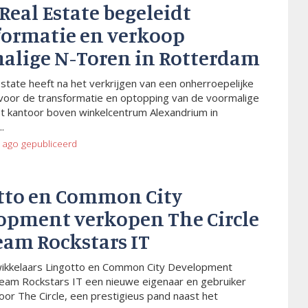
 Real Estate begeleidt
formatie en verkoop
alige N-Toren in Rotterdam
Estate heeft na het verkrijgen van een onherroepelijke
voor de transformatie en optopping van de voormalige
t kantoor boven winkelcentrum Alexandrium in
.
 ago
gepubliceerd
tto en Common City
opment verkopen The Circle
eam Rockstars IT
wikkelaars Lingotto en Common City Development
eam Rockstars IT een nieuwe eigenaar en gebruiker
or The Circle, een prestigieus pand naast het