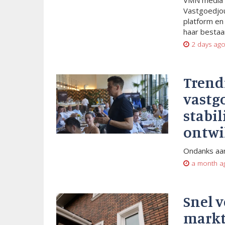
VMN media 
Vastgoedjou
platform en
haar bestaan
2 days ag
Trend
vastg
stabil
ontwi
Ondanks aan
a month a
Snel 
markt