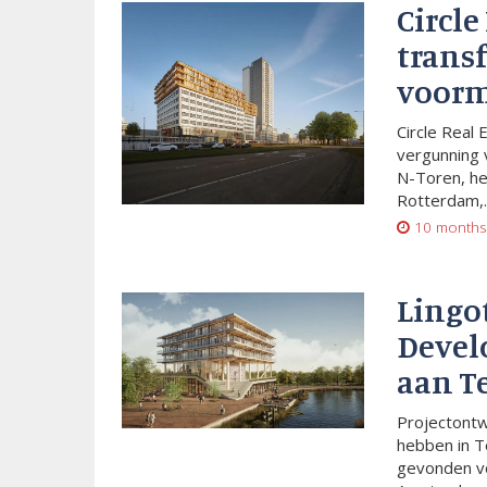
Circle
trans
voorm
Circle Real 
vergunning 
N-Toren, he
Rotterdam,..
10 months
Lingo
Devel
aan T
Projectont
hebben in T
gevonden vo