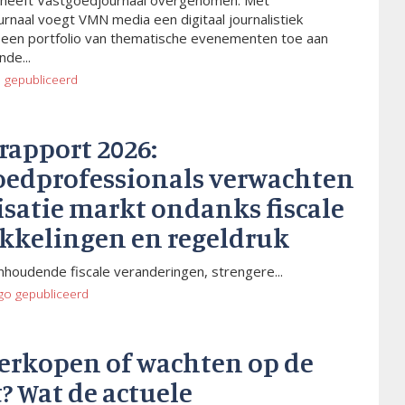
heeft Vastgoedjournaal overgenomen. Met
rnaal voegt VMN media een digitaal journalistiek
 een portfolio van thematische evenementen toe aan
de...
o
gepubliceerd
rapport 2026:
oedprofessionals verwachten
isatie markt ondanks fiscale
kkelingen en regeldruk
houdende fiscale veranderingen, strengere...
go
gepubliceerd
verkopen of wachten op de
? Wat de actuele