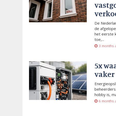
vastg
verko
De Nederlan
de afgelope
het eerste 
toe,...
3 months 
5x wa
vaker
Energieopsl
beheerders 
hobby is, m
6 months 