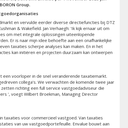
e BORON Group.
stgoedorganisaties
dmarkt en vervulde eerder diverse directiefuncties bij DTZ
Cushman & Wakefield. Jan Verhaegh: ‘Ik kijk ernaar uit om
ies om met integrale oplossingen uiteenlopende
n. Er is naar mijn idee behoefte aan een onafhankelijke
even taxaties scherpe analyses kan maken. En in het
cties kan initiëren en projecten duurzaam kan ontwerpen
tot een voorloper in de snel veranderende taxatiemarkt.
n gedreven collega’s. We verwachten de komende twee jaar
etten richting een full service vastgoedadviseur die
rs ’, voegt Wilbert Broekman, Managing Director
in taxaties voor commercieel vastgoed. Van taxaties
restaties van uw vastgoedportefeuille. Envalue bouwt aan