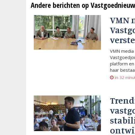
Andere berichten op Vastgoednieuw
VMN 
Vastg
verste
VMN media 
Vastgoedjou
platform en
haar bestaan
in 32 minu
Trend
vastg
stabil
ontwi