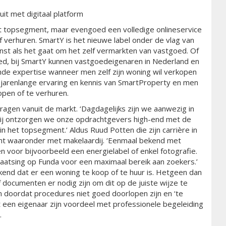
it met digitaal platform
het topsegment, maar evengoed een volledige onlineservice
 verhuren. SmartY is het nieuwe label onder de vlag van
enst als het gaat om het zelf vermarkten van vastgoed. Of
ed, bij SmartY kunnen vastgoedeigenaren in Nederland en
nde expertise wanneer men zelf zijn woning wil verkopen
 jarenlange ervaring en kennis van SmartProperty en men
open of te verhuren.
agen vanuit de markt. ‘Dagdagelijks zijn we aanwezig in
ij ontzorgen we onze opdrachtgevers high-end met de
n het topsegment.’ Aldus Ruud Potten die zijn carrière in
cht waaronder met makelaardij. ‘Eenmaal bekend met
voor bijvoorbeeld een energielabel of enkel fotografie.
laatsing op Funda voor een maximaal bereik aan zoekers.’
ekend dat er een woning te koop of te huur is. Hetgeen dan
 documenten er nodig zijn om dit op de juiste wijze te
n doordat procedures niet goed doorlopen zijn en ‘te
een eigenaar zijn voordeel met professionele begeleiding
.