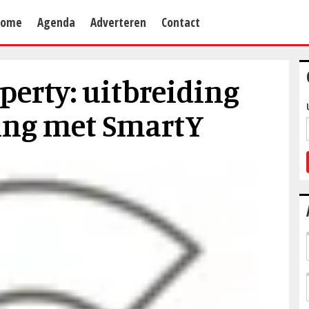
Home
Agenda
Adverteren
Contact
erty: uitbreiding
ing met SmartY