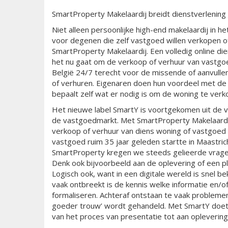
SmartProperty Makelaardij breidt dienstverlening u
Niet alleen persoonlijke high-end makelaardij in 
voor degenen die zelf vastgoed willen verkopen of
SmartProperty Makelaardij. Een volledig online di
het nu gaat om de verkoop of verhuur van vastgo
België 24/7 terecht voor de missende of aanvulle
of verhuren. Eigenaren doen hun voordeel met de
bepaalt zelf wat er nodig is om de woning te verk
Het nieuwe label SmartY is voortgekomen uit de vr
de vastgoedmarkt. Met SmartProperty Makelaard
verkoop of verhuur van diens woning of vastgoed i
vastgoed ruim 35 jaar geleden startte in Maastri
SmartProperty kregen we steeds gelieerde vragen 
Denk ook bijvoorbeeld aan de oplevering of een p
Logisch ook, want in een digitale wereld is snel b
vaak ontbreekt is de kennis welke informatie en/of
formaliseren. Achteraf ontstaan te vaak probleme
goeder trouw’ wordt gehandeld. Met SmartY doet 
van het proces van presentatie tot aan oplevering