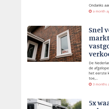
Ondanks aan
a month a
Snel 
markt
vastg
verko
De Nederlan
de afgelope
het eerste 
toe,...
3 months 
5x wa