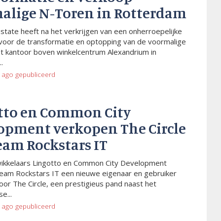
alige N-Toren in Rotterdam
Estate heeft na het verkrijgen van een onherroepelijke
voor de transformatie en optopping van de voormalige
t kantoor boven winkelcentrum Alexandrium in
.
 ago
gepubliceerd
tto en Common City
opment verkopen The Circle
eam Rockstars IT
wikkelaars Lingotto en Common City Development
eam Rockstars IT een nieuwe eigenaar en gebruiker
or The Circle, een prestigieus pand naast het
e...
 ago
gepubliceerd