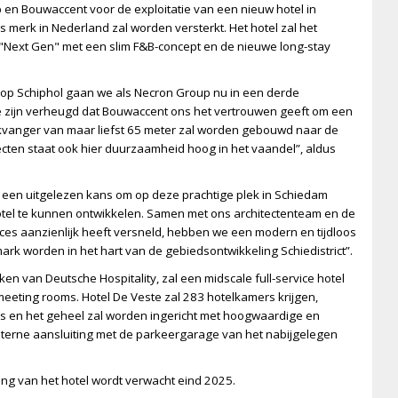
en Bouwaccent voor de exploitatie van een nieuw hotel in
erk in Nederland zal worden versterkt. Het hotel zal het
 "Next Gen" met een slim F&B-concept en de nieuwe long-stay
n op Schiphol gaan we als Necron Group nu in een derde
 we zijn verheugd dat Bouwaccent ons het vertrouwen geeft om een
likvanger van maar liefst 65 meter zal worden gebouwd naar de
jecten staat ook hier duurzaamheid hoog in het vaandel”, aldus
 een uitgelezen kans om op deze prachtige plek in Schiedam
tel te kunnen ontwikkelen. Samen met ons architectenteam en de
ces aanzienlijk heeft versneld, hebben we een modern en tijdloos
ark worden in het hart van de gebiedsontwikkeling Schiedistrict”.
en van Deutsche Hospitality, zal een midscale full-service hotel
eeting rooms. Hotel De Veste zal 283 hotelkamers krijgen,
 en het geheel zal worden ingericht met hoogwaardige en
 interne aansluiting met de parkeergarage van het nabijgelegen
ing van het hotel wordt verwacht eind 2025.