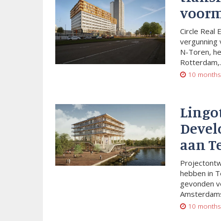
voorm
Circle Real 
vergunning 
N-Toren, he
Rotterdam,..
10 months
Lingo
Devel
aan T
Projectont
hebben in T
gevonden vo
Amsterdams
10 months