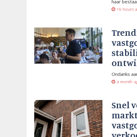
haar bestaan
16 hours 
Trend
vastg
stabil
ontwi
Ondanks aan
a month a
Snel 
markt
vastg
verko