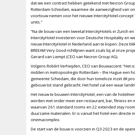
dat we een contract hebben getekend met Necron Group 
Rotterdam-Schiedam, waarmee de aanwezigheid van ons m
voortouw nemen voor het nieuwe IntercityHotel-concept
units."
“Na de bouw van een tweetal IntercityHotels in Zurich e
IntercityHotel investeren voor Deutsche Hospitality en
nieuw IntercityHotel in Nederland aan te kopen. Deze b
BREEAM Very Good richtlijnen want zoals bij al onze pro
Gerard van Liempt (CEO van Necron Group AG).
Volgens Robèrt Verheijden, CEO van Bouwaccent: “Het is
midden in metropoolregio Rotterdam – the Hague een ho
gemeente Schiedam, die door hun tomeloze inzet dit pro
gebouw tot stand gebracht. Het hotel zal een waar landm
Het nieuw te bouwen IntercityHotel, een van de hotelmerk
worden met onder meer een restaurant, bar, fitness en m
waarvan 261 standard rooms en 22 extended stay rooms
duurzame materialen. Er is vanuit het hotel een directe
cinemacomplex.
De start van de bouw is voorzien in Q3 2023 en de open