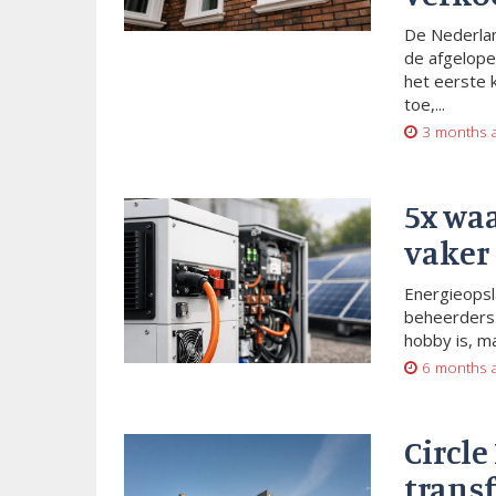
De Nederlan
de afgelope
het eerste 
toe,...
3 months 
5x wa
vaker
Energieopsl
beheerders 
hobby is, m
6 months 
Circle
trans