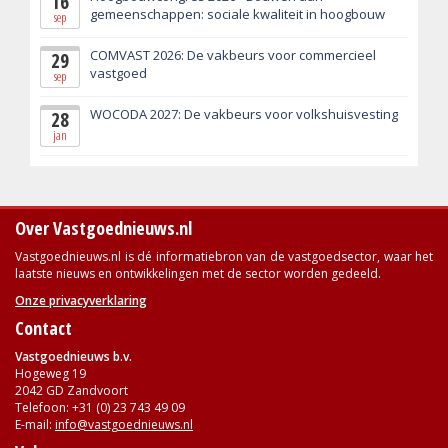
16
gemeenschappen: sociale kwaliteit in hoogbouw
sep
COMVAST 2026: De vakbeurs voor commercieel
29
vastgoed
sep
WOCODA 2027: De vakbeurs voor volkshuisvesting
28
jan
Over Vastgoednieuws.nl
Vastgoednieuws.nl is dé informatiebron van de vastgoedsector, waar het
laatste nieuws en ontwikkelingen met de sector worden gedeeld.
Onze privacyverklaring
Contact
Vastgoednieuws b.v.
Hogeweg 19
2042 GD Zandvoort
Telefoon: +31 (0) 23 743 49 09
E-mail:
info@vastgoednieuws.nl