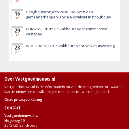
sep
Hoogbouwcongres 2026 - Bouwen aan
16
gemeenschappen: sociale kwaliteit in hoogbouw
sep
COMVAST 2026: De vakbeurs voor commercieel
29
vastgoed
sep
WOCODA 2027: De vakbeurs voor volkshuisvesting
28
jan
Over Vastgoednieuws.nl
Vastgoednieuws.nl is dé informatiebron van de vastgoedsector, waar het
laatste nieuws en ontwikkelingen met de sector worden gedeeld.
Onze privacyverklaring
Contact
Vastgoednieuws b.v.
Hogeweg 19
2042 GD Zandvoort