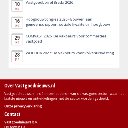
Vastgoedborrel Breda 2026
10
sep
Hoogbouwcongres 2026 - Bouwen aan
16
gemeenschappen: sociale kwaliteit in hoogbouw
sep
COMVAST 2026: De vakbeurs voor commercieel
29
vastgoed
sep
WOCODA 2027: De vakbeurs voor volkshuisvesting
28
jan
Over Vastgoednieuws.nl
Vastgoednieuws.nl is dé informatiebron van de vastgoedsector, waar het
laatste nieuws en ontwikkelingen met de sector worden gedeeld.
Onze privacyverklaring
Contact
Vastgoednieuws b.v.
Hogeweg 19