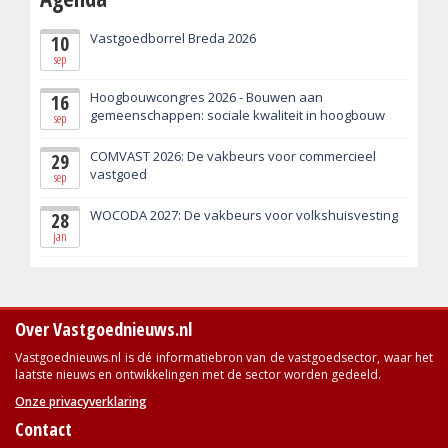
Vastgoedborrel Breda 2026
10
sep
Hoogbouwcongres 2026 - Bouwen aan
16
gemeenschappen: sociale kwaliteit in hoogbouw
sep
COMVAST 2026: De vakbeurs voor commercieel
29
vastgoed
sep
WOCODA 2027: De vakbeurs voor volkshuisvesting
28
jan
Over Vastgoednieuws.nl
Vastgoednieuws.nl is dé informatiebron van de vastgoedsector, waar het
laatste nieuws en ontwikkelingen met de sector worden gedeeld.
Onze privacyverklaring
Contact