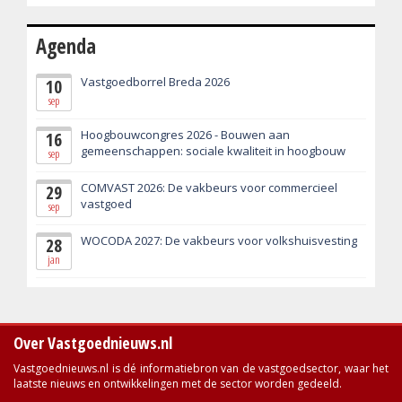
Agenda
Vastgoedborrel Breda 2026
10
sep
Hoogbouwcongres 2026 - Bouwen aan
16
gemeenschappen: sociale kwaliteit in hoogbouw
sep
COMVAST 2026: De vakbeurs voor commercieel
29
vastgoed
sep
WOCODA 2027: De vakbeurs voor volkshuisvesting
28
jan
Over Vastgoednieuws.nl
Vastgoednieuws.nl is dé informatiebron van de vastgoedsector, waar het
laatste nieuws en ontwikkelingen met de sector worden gedeeld.