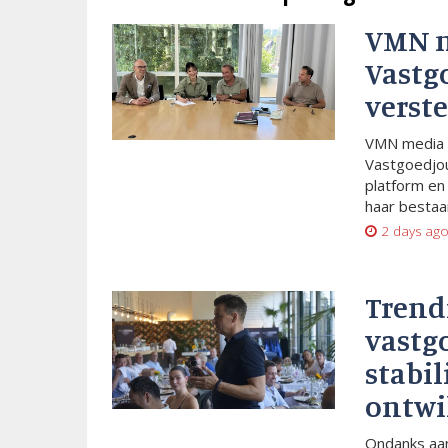
VMN 
Vastg
verste
VMN media 
Vastgoedjou
platform en
haar bestaan
2 days ag
Trend
vastg
stabil
ontwi
Ondanks aan