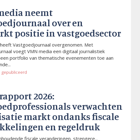
media neemt
oedjournaal over en
rkt positie in vastgoedsector
heeft Vastgoedjournaal overgenomen. Met
rnaal voegt VMN media een digitaal journalistiek
 een portfolio van thematische evenementen toe aan
de...
o
gepubliceerd
rapport 2026:
oedprofessionals verwachten
isatie markt ondanks fiscale
kkelingen en regeldruk
houdende fiscale veranderingen, strengere...