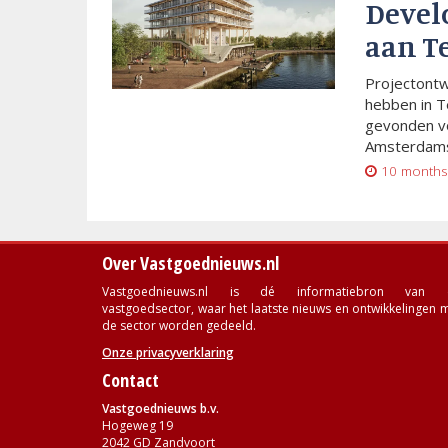
Devel
aan T
Projectont
hebben in T
gevonden vo
Amsterdams
10 months
Over Vastgoednieuws.nl
Vastgoednieuws.nl is dé informatiebron van 
vastgoedsector, waar het laatste nieuws en ontwikkelingen 
de sector worden gedeeld.
Onze privacyverklaring
Contact
Vastgoednieuws b.v.
Hogeweg 19
2042 GD Zandvoort