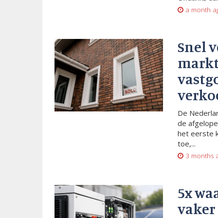
a month a
Snel 
markt
vastg
verko
De Nederlan
de afgelope
het eerste 
toe,...
3 months 
5x wa
vaker