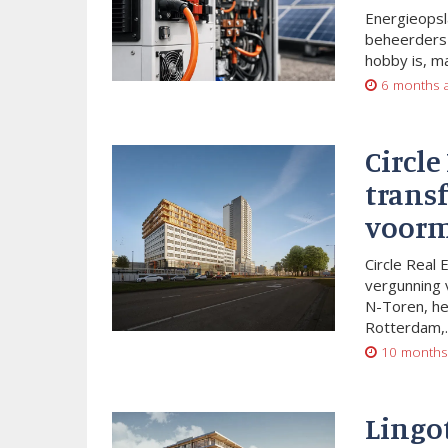
Energieopsl
beheerders 
hobby is, m
6 months 
Circle
trans
voorm
Circle Real 
vergunning 
N-Toren, he
Rotterdam,..
10 months
Lingo