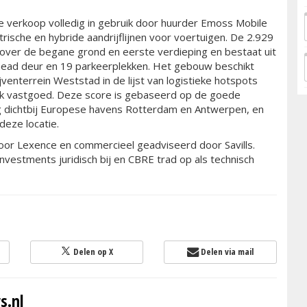
de verkoop volledig in gebruik door huurder Emoss Mobile
rische en hybride aandrijflijnen voor voertuigen. De 2.929
over de begane grond en eerste verdieping en bestaat uit
erhead deur en 19 parkeerplekken. Het gebouw beschikt
venterrein Weststad in de lijst van logistieke hotspots
stiek vastgoed. Deze score is gebaseerd op de goede
ing dichtbij Europese havens Rotterdam en Antwerpen, en
deze locatie.
oor Lexence en commercieel geadviseerd door Savills.
vestments juridisch bij en CBRE trad op als technisch
Delen op X
Delen via mail
s.nl