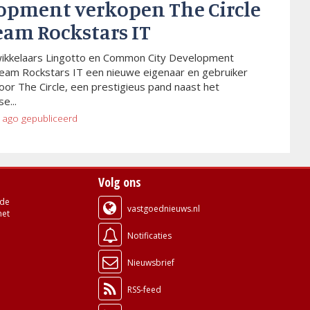
opment verkopen The Circle
eam Rockstars IT
wikkelaars Lingotto en Common City Development
eam Rockstars IT een nieuwe eigenaar en gebruiker
or The Circle, een prestigieus pand naast het
e...
 ago
gepubliceerd
Volg ons
de
vastgoednieuws.nl
met
Notificaties
Nieuwsbrief
RSS-feed