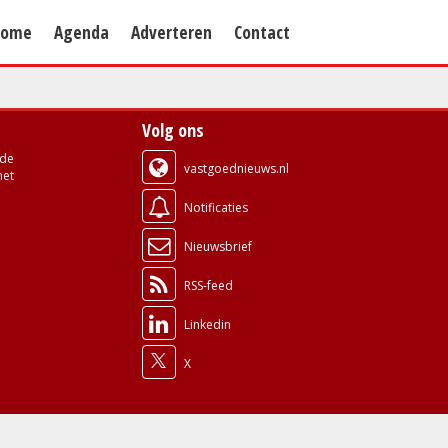
Home
Agenda
Adverteren
Contact
Volg ons
de
vastgoednieuws.nl
met
Notificaties
Nieuwsbrief
RSS-feed
Linkedin
X