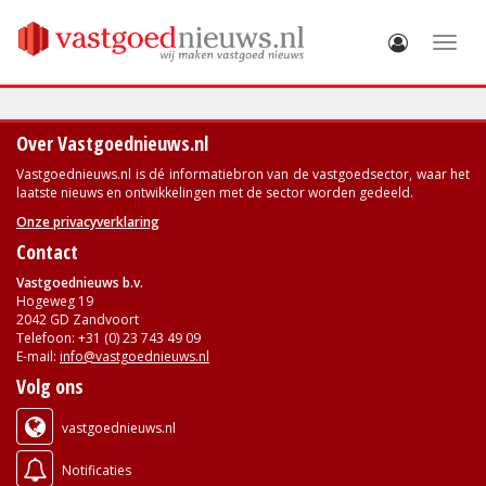
Toggle
Over Vastgoednieuws.nl
Vastgoednieuws.nl is dé informatiebron van de vastgoedsector, waar het
laatste nieuws en ontwikkelingen met de sector worden gedeeld.
Onze privacyverklaring
Contact
Vastgoednieuws b.v.
Hogeweg 19
2042 GD Zandvoort
Telefoon: +31 (0) 23 743 49 09
E-mail:
info@vastgoednieuws.nl
Volg ons
vastgoednieuws.nl
Notificaties