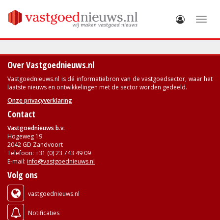
Toggle
Over Vastgoednieuws.nl
Vastgoednieuws.nl is dé informatiebron van de vastgoedsector, waar het
laatste nieuws en ontwikkelingen met de sector worden gedeeld.
Onze privacyverklaring
Contact
Vastgoednieuws b.v.
Hogeweg 19
2042 GD Zandvoort
Telefoon: +31 (0) 23 743 49 09
E-mail:
info@vastgoednieuws.nl
Volg ons
vastgoednieuws.nl
Notificaties