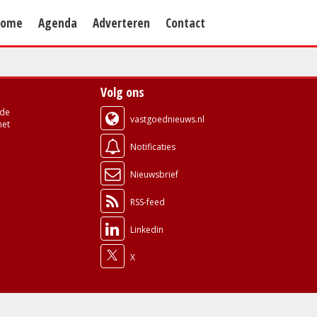
Home
Agenda
Adverteren
Contact
Volg ons
de
vastgoednieuws.nl
met
Notificaties
Nieuwsbrief
RSS-feed
Linkedin
X