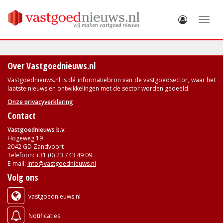
Toggle
Over Vastgoednieuws.nl
Vastgoednieuws.nl is dé informatiebron van de vastgoedsector, waar het
laatste nieuws en ontwikkelingen met de sector worden gedeeld.
Onze privacyverklaring
Contact
Vastgoednieuws b.v.
Hogeweg 19
2042 GD Zandvoort
Telefoon: +31 (0) 23 743 49 09
E-mail:
info@vastgoednieuws.nl
Volg ons
vastgoednieuws.nl
Notificaties