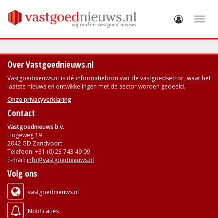
Toggle
Over Vastgoednieuws.nl
Vastgoednieuws.nl is dé informatiebron van de vastgoedsector, waar het
laatste nieuws en ontwikkelingen met de sector worden gedeeld.
Onze privacyverklaring
Contact
Vastgoednieuws b.v.
Hogeweg 19
2042 GD Zandvoort
Telefoon: +31 (0) 23 743 49 09
E-mail:
info@vastgoednieuws.nl
Volg ons
vastgoednieuws.nl
Notificaties