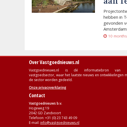
aan T
Projectont
hebben in T
gevonden vo
Amsterdams
10 months
Over Vastgoednieuws.nl
Vastgoednieuws.nl is dé informatiebron van 
vastgoedsector, waar het laatste nieuws en ontwikkelingen 
de sector worden gedeeld.
Onze privacyverklaring
Contact
Vastgoednieuws b.v.
Hogeweg 19
2042 GD Zandvoort
Telefoon: +31 (0) 23 743 49 09
E-mail:
info@vastgoednieuws.nl