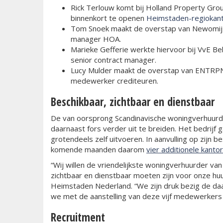
Rick Terlouw komt bij Holland Property Gro
binnenkort te openen
Heimstaden-regiokant
Tom Snoek maakt de overstap van Newomij o
manager HOA.
Marieke Gefferie werkte hiervoor bij VvE B
senior contract manager.
Lucy Mulder maakt de overstap van ENTRPNR.
medewerker crediteuren.
Beschikbaar, zichtbaar en dienstbaar
De van oorsprong Scandinavische woningverhuurde
daarnaast fors verder uit te breiden. Het bedrijf
grotendeels zelf uitvoeren. In aanvulling op zij
komende maanden daarom
vier additionele kanto
“Wij willen de vriendelijkste woningverhuurder v
zichtbaar en dienstbaar moeten zijn voor onze hu
Heimstaden Nederland. “We zijn druk bezig de daa
we met de aanstelling van deze vijf medewerkers w
Recruitment