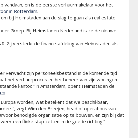
up vandaan, en is de eerste verhuurmakelaar voor het
oor in Rotterdam
.
m bij Heimstaden aan de slag te gaan als real estate
eheer Groep. Bij Heimstaden Nederland is ze de nieuwe
 Zij versterkt de finance-afdeling van Heimstaden als
r verwacht zijn personeelsbestand in de komende tijd
 gaat het verhuurproces en het beheer van zijn woningen
n bestaande kantoor in Amsterdam, opent Heimstaden de
ren
.
an Europa worden, wat betekent dat we beschikbaar,
urders”, zegt Wim den Breejen, head of operations van
rvoor benodigde organisatie op te bouwen, en zijn blij dat
eer een flinke stap zetten in de goede richting.”