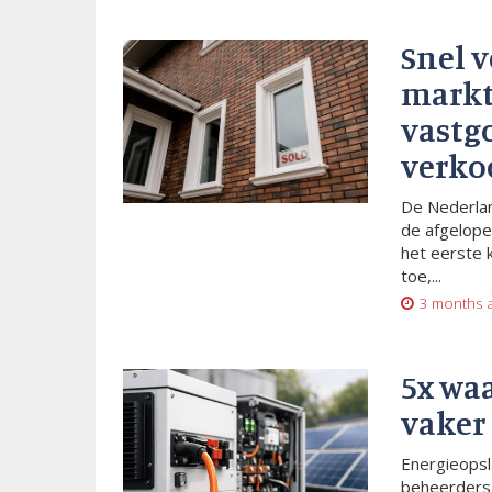
Snel 
markt
vastg
verko
De Nederlan
de afgelope
het eerste 
toe,...
3 months 
5x wa
vaker
Energieopsl
beheerders 