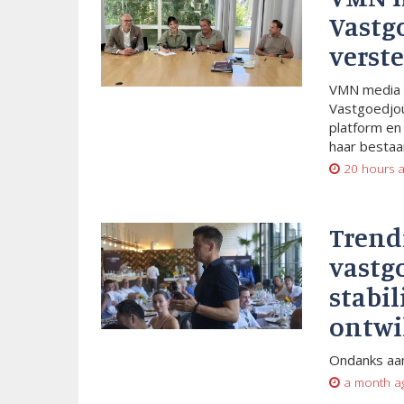
Vastg
verste
VMN media 
Vastgoedjou
platform en
haar bestaan
20 hours 
Trend
vastg
stabil
ontwi
Ondanks aan
a month a