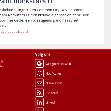
eam Rockstars IT
wikkelaars Lingotto en Common City Development
eam Rockstars IT een nieuwe eigenaar en gebruiker
or The Circle, een prestigieus pand naast het
e...
 ago
gepubliceerd
Volg ons
de
vastgoednieuws.nl
met
Notificaties
Nieuwsbrief
RSS-feed
Linkedin