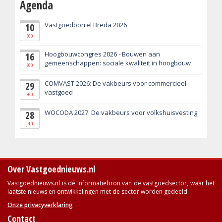
Agenda
Vastgoedborrel Breda 2026
10
sep
Hoogbouwcongres 2026 - Bouwen aan
16
gemeenschappen: sociale kwaliteit in hoogbouw
sep
COMVAST 2026: De vakbeurs voor commercieel
29
vastgoed
sep
WOCODA 2027: De vakbeurs voor volkshuisvesting
28
jan
Over Vastgoednieuws.nl
Vastgoednieuws.nl is dé informatiebron van de vastgoedsector, waar het
laatste nieuws en ontwikkelingen met de sector worden gedeeld.
Onze privacyverklaring
Contact