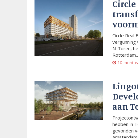
Circle
trans
voorm
Circle Real 
vergunning 
N-Toren, he
Rotterdam,..
10 months
Lingo
Devel
aan T
Projectont
hebben in T
gevonden vo
Amsterdams