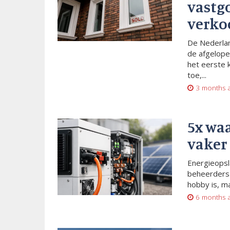
vastg
verko
De Nederlan
de afgelope
het eerste 
toe,...
3 months 
5x wa
vaker
Energieopsl
beheerders 
hobby is, m
6 months 