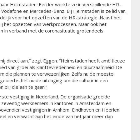
naar Heimstaden. Eerder werkte ze in verschillende HR-
d, Vodafone en Mercedes-Benz. Bij Heimstaden is ze lid van
ijk voor het opzetten van de HR-strategie. Naast het
ij het opzetten van werkprocessen. Maar ook het
 in verband met de coronasituatie grotendeels
ij direct aan,” zegt Eggen. “Heimstaden heeft ambitieuze
ied van groei als klanttevredenheid en duurzaamheid. De
om die plannen te verwezenlijken. Zelfs nu de meeste
gebied is het nu de uitdaging om die cultuur in een
 blij die aan te gaan.”
te vestiging in Nederland. De organisatie groeide
’n zeventig werknemers in kantoren in Amsterdam en
ovendien vestigingen in Arnhem, Eindhoven en Heerlen.
eel en verwacht aan het einde van het jaar meer dan