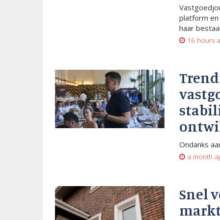
Vastgoedjou
platform en
haar bestaan
16 hours 
Trend
vastg
stabil
ontwi
Ondanks aan
a month a
Snel 
markt