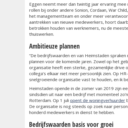
Eggen neemt meer dan twintig jaar ervaring mee 
rollen bij onder andere Sonion, Cordaan, War Chil
het managementteam en onder meer verantwoordel
aantrekken van nieuwe medewerkers, hoort daarb
betrokken houden van werknemers, nu de meesten
thuiswerken.
Ambitieuze plannen
“De bedrijfswaarden en van Heimstaden spraken m
plannen voor de komende jaren. Zowel op het geb
organisatie heeft een sterke, gezamenlijke drive 
collega’s elkaar niet meer persoonlijk zien. Op HR-
snelgroeiende organisatie vast te houden, en ik ben
Heimstaden opende in de zomer van 2019 zijn eers
sindsdien uit naar een bedrijf met momenteel zo
Rotterdam. Op 1 juli
opent de woningverhuurder
b
De organisatie is nog steeds op zoek naar person
honderd medewerkers in dienst te hebben.
Bedrijfswaarden basis voor groei