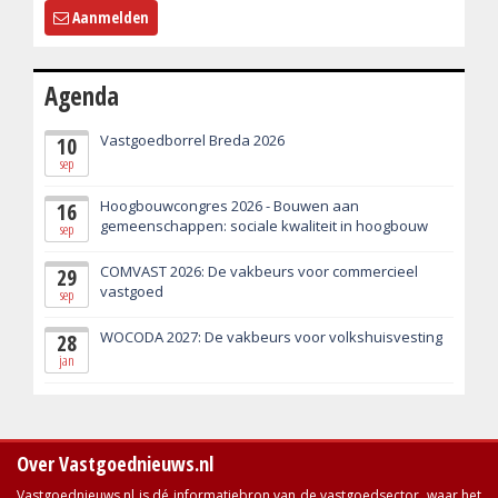
Aanmelden
Agenda
Vastgoedborrel Breda 2026
10
sep
Hoogbouwcongres 2026 - Bouwen aan
16
gemeenschappen: sociale kwaliteit in hoogbouw
sep
COMVAST 2026: De vakbeurs voor commercieel
29
vastgoed
sep
WOCODA 2027: De vakbeurs voor volkshuisvesting
28
jan
Over Vastgoednieuws.nl
Vastgoednieuws.nl is dé informatiebron van de vastgoedsector, waar het