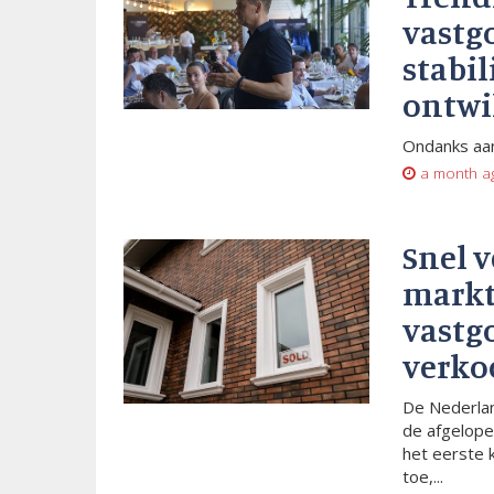
vastg
stabil
ontwi
Ondanks aan
a month a
Snel 
markt
vastg
verko
De Nederlan
de afgelope
het eerste 
toe,...