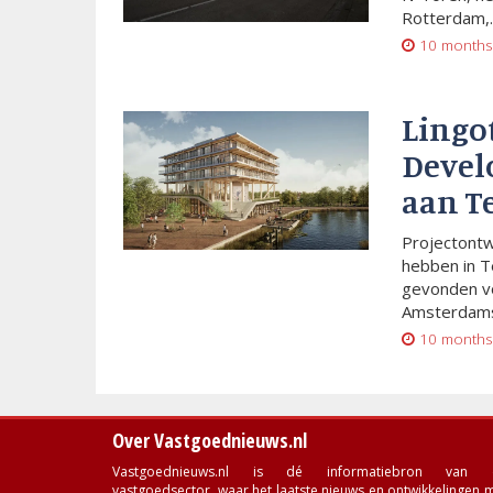
Rotterdam,..
10 months
Lingo
Devel
aan T
Projectont
hebben in T
gevonden vo
Amsterdams
10 months
Over Vastgoednieuws.nl
Vastgoednieuws.nl is dé informatiebron van 
vastgoedsector, waar het laatste nieuws en ontwikkelingen 