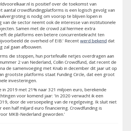
dvoorelkaar.nl is positief over de toekomst van
et aantal crowdfundingplatforms is een logisch gevolg van
alvergroting is nodig om voorop te blijven lopen in
g van de sector neemt ook de interesse van institutionele
rojecten. Samen met de crowd zal hiermee extra
eeft de platforms een betere concurrentiekracht ten
ijvoorbeeld de overheid of EIB.’ Recent
werd bekend
dat
g zal gaan afbouwen.
tforms die stoppen, hun portefeuille netjes overdragen aan
e nummer 2 van Nederland, Collin Crowdfund, dat recent de
 na de samenvoeging met Knab in december dit jaar uit op
an grootste platforms staat Funding Circle, dat een groot
nele investeringen.
e in 2019 met 21% naar 321 miljoen euro, berekende
ingen voor komend jaar: ‘In 2020 verwacht ik een
019, door de versoepeling van de regelgeving. Ik sluit niet
 een half miljard euro financiering. Crowdfunding is
t voor MKB-Nederland geworden.’