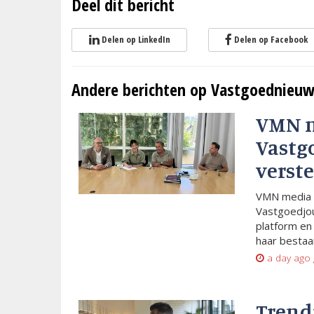
Deel dit bericht
Delen op LinkedIn
Delen op Facebook
Andere berichten op Vastgoednieuw
VMN 
Vastg
verste
VMN media 
Vastgoedjou
platform en
haar bestaan
a day ago
Trend