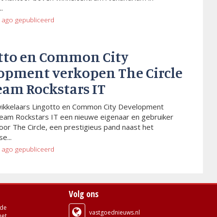
.
 ago
gepubliceerd
tto en Common City
opment verkopen The Circle
eam Rockstars IT
wikkelaars Lingotto en Common City Development
eam Rockstars IT een nieuwe eigenaar en gebruiker
or The Circle, een prestigieus pand naast het
e...
 ago
gepubliceerd
Volg ons
de
vastgoednieuws.nl
met