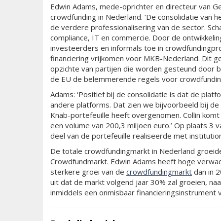
Edwin Adams, mede-oprichter en directeur van Gel
crowdfunding in Nederland. ‘De consolidatie van h
de verdere professionalisering van de sector. Scha
compliance, IT en commercie. Door de ontwikkelin
investeerders en informals toe in crowdfundingp
financiering vrijkomen voor MKB-Nederland. Dit g
opzichte van partijen die worden gesteund door b
de EU de belemmerende regels voor crowdfundin
Adams: ‘Positief bij de consolidatie is dat de pla
andere platforms. Dat zien we bijvoorbeeld bij d
Knab-portefeuille heeft overgenomen. Collin komt
een volume van 200,3 miljoen euro.’ Op plaats 3 v
deel van de portefeuille realiseerde met institutio
De totale crowdfundingmarkt in Nederland groeid
Crowdfundmarkt. Edwin Adams heeft hoge verwacht
sterkere groei van de
crowdfundingmarkt
dan in 2
uit dat de markt volgend jaar 30% zal groeien, naar
inmiddels een onmisbaar financieringsinstrumen