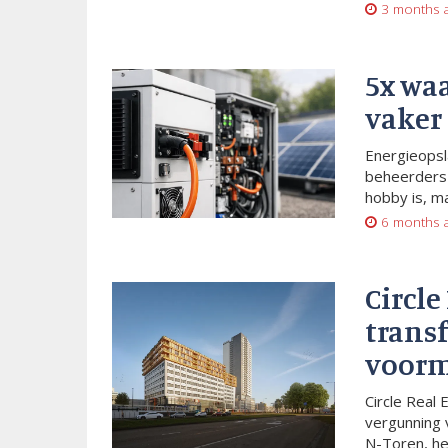
3 months 
5x wa
vaker
Energieopsl
beheerders 
hobby is, m
6 months 
Circle
trans
voorm
Circle Real 
vergunning 
N-Toren, he